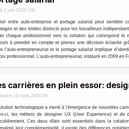
i 2 juin 2025 15h
sir entre auto-entreprise et portage salarial peut sembler c
tages et des limites distincts pour les travailleurs indépend
ter chaque professionnel vers la solution qui correspond le 
jeurs à prendre en compte et prenez une décision éclairée grâc
l’auto-entrepreneuriat et le portage salarial implique d’identi
ix professionnel. L’auto-entrepreneuriat, instauré en 2009 en Fr
s carrières en plein essor: desi
anche 10 mars 2024 0h
olution technologique a mené à l'émergence de nouvelles carri
es-ci, les métiers de designer UX (User Experience) et de d
iculièrement. Ces deux rôles sont essentiels dans la création
t, malgré leur complémentarité, il existe des différences notab