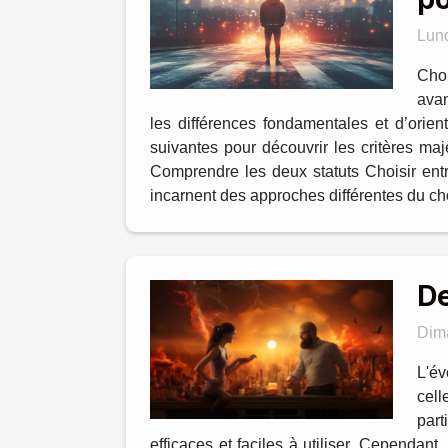
Lund
Choi
avan
les différences fondamentales et d’orien
suivantes pour découvrir les critères ma
Comprendre les deux statuts Choisir entre 
incarnent des approches différentes du cho
De
Dim
L'év
cell
part
efficaces et faciles à utiliser. Cependan