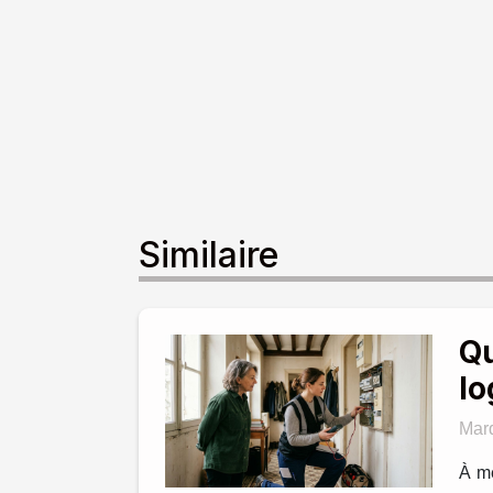
Similaire
Qu
lo
Mard
À me