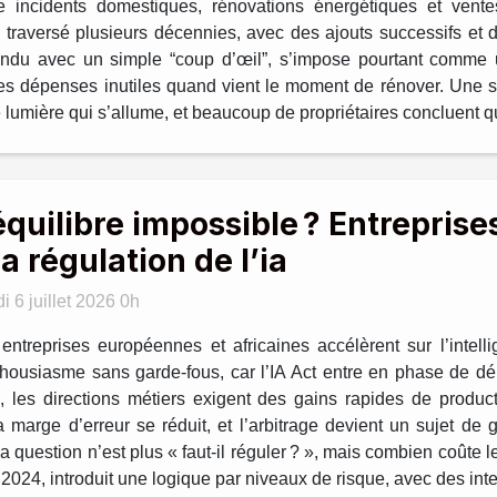
re incidents domestiques, rénovations énergétiques et vent
s traversé plusieurs décennies, avec des ajouts successifs et d
onfondu avec un simple “coup d’œil”, s’impose pourtant comme 
te les dépenses inutiles quand vient le moment de rénover. Un
ne lumière qui s’allume, et beaucoup de propriétaires concluent q
équilibre impossible ? Entreprises
la régulation de l’ia
i 6 juillet 2026 0h
entreprises européennes et africaines accélèrent sur l’intellig
thousiasme sans garde-fous, car l’IA Act entre en phase de dép
es directions métiers exigent des gains rapides de productiv
la marge d’erreur se réduit, et l’arbitrage devient un sujet d
 question n’est plus « faut-il réguler ? », mais combien coûte le
024, introduit une logique par niveaux de risque, avec des inter