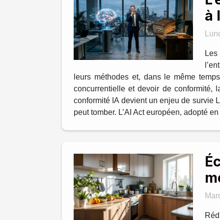
à 
Lund
Les 
l’en
leurs méthodes et, dans le même temps, l
concurrentielle et devoir de conformité, 
conformité IA devient un enjeu de survie La
peut tomber. L’AI Act européen, adopté en 2
Éc
mo
Mar
Rédu