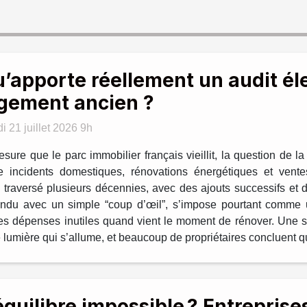
’apporte réellement un audit él
gement ancien ?
i 21 juillet 2026 9h
sure que le parc immobilier français vieillit, la question de la
re incidents domestiques, rénovations énergétiques et vent
s traversé plusieurs décennies, avec des ajouts successifs et d
onfondu avec un simple “coup d’œil”, s’impose pourtant comme 
te les dépenses inutiles quand vient le moment de rénover. Un
ne lumière qui s’allume, et beaucoup de propriétaires concluent q
équilibre impossible ? Entreprises