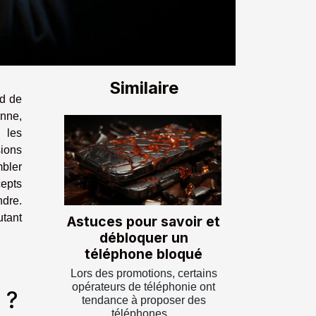
Similaire
nd de
enne,
, les
ions
bler
cepts
ndre.
utant
Astuces pour savoir et
débloquer un
téléphone bloqué
Lors des promotions, certains
opérateurs de téléphonie ont
e ?
tendance à proposer des
téléphones...