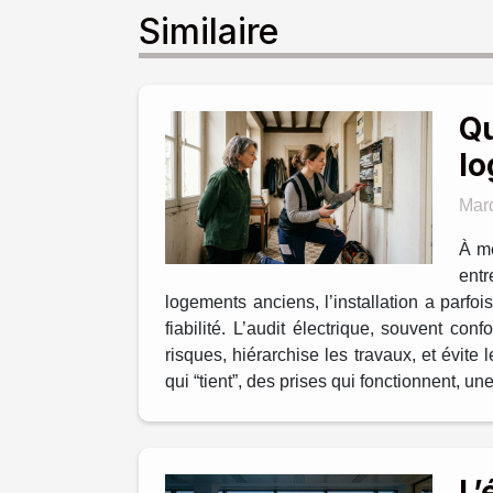
Similaire
Qu
lo
Mard
À me
ent
logements anciens, l’installation a parfoi
fiabilité. L’audit électrique, souvent c
risques, hiérarchise les travaux, et évi
qui “tient”, des prises qui fonctionnent, u
L’