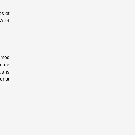
es et
IA et
nomes
on de
 dans
urité