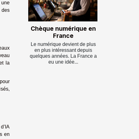
t une
 des
Chèque numérique en
France
Le numérique devient de plus
seaux
en plus intéressant depuis
rveau
quelques années. La France a
eu une idée...
et la
 pour
isés,
 d’IA
is en