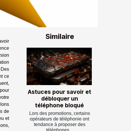
Similaire
avoir
ence
rsion
ation
. Des
nt ce
uent,
 pour
Astuces pour savoir et
otre
débloquer un
téléphone bloqué
llons
rs de
Lors des promotions, certains
eu et
opérateurs de téléphonie ont
tendance à proposer des
ions,
téléphones...