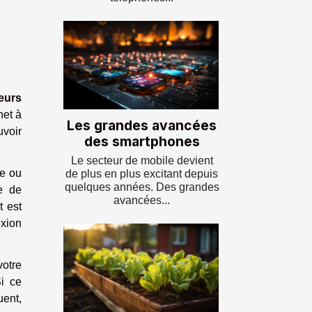
eurs
net à
Les grandes avancées
uvoir
des smartphones
Le secteur de mobile devient
le ou
de plus en plus excitant depuis
quelques années. Des grandes
le de
avancées...
t est
exion
votre
Si ce
uent,