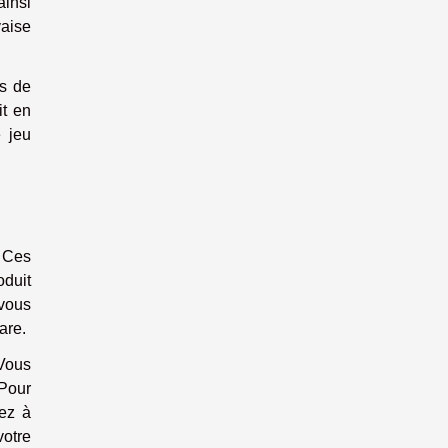
ainsi
vaise
rs de
it en
e jeu
. Ces
oduit
 vous
are.
 Vous
 Pour
lez à
votre