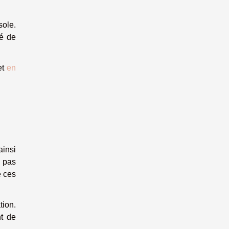
sole.
dé de
et
en
ainsi
t pas
e ces
tion.
nt de