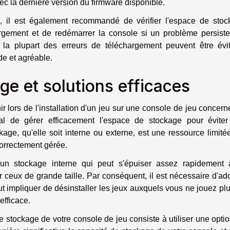
ec la dernière version du firmware disponible.
, il est également recommandé de vérifier l'espace de stoc
rgement et de redémarrer la console si un problème persist
a plupart des erreurs de téléchargement peuvent être évit
de et agréable.
e et solutions efficaces
r lors de l'installation d'un jeu sur une console de jeu concern
al de gérer efficacement l'espace de stockage pour éviter
age, qu'elle soit interne ou externe, est une ressource limité
correctement gérée.
un stockage interne qui peut s'épuiser assez rapidement 
er ceux de grande taille. Par conséquent, il est nécessaire d'ad
t impliquer de désinstaller les jeux auxquels vous ne jouez pl
efficace.
e stockage de votre console de jeu consiste à utiliser une opti