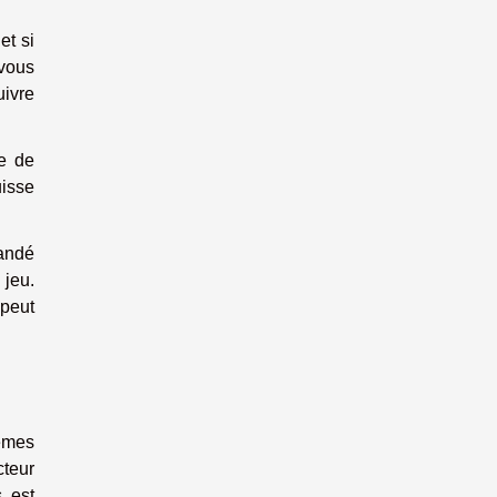
et si
 vous
ivre
ue de
uisse
mandé
 jeu.
 peut
lèmes
cteur
s est