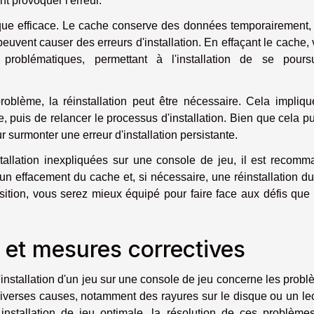
nt provoquer l'erreur.
que efficace. Le cache conserve des données temporairement, 
uvent causer des erreurs d'installation. En effaçant le cache,
problématiques, permettant à l'installation de se poursu
roblème, la réinstallation peut être nécessaire. Cela impliq
 puis de relancer le processus d'installation. Bien que cela p
our surmonter une erreur d'installation persistante.
tallation inexpliquées sur une console de jeu, il est recom
 un effacement du cache et, si nécessaire, une réinstallation du
sition, vous serez mieux équipé pour faire face aux défis que
 et mesures correctives
installation d'un jeu sur une console de jeu concerne les prob
diverses causes, notamment des rayures sur le disque ou un le
installation de jeu optimale, la résolution de ces problème