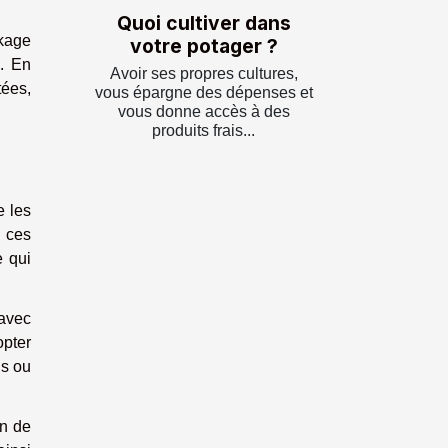
Quoi cultiver dans
kage
votre potager ?
e. En
Avoir ses propres cultures,
ées,
vous épargne des dépenses et
vous donne accès à des
produits frais...
e les
 ces
e qui
avec
opter
us ou
on de