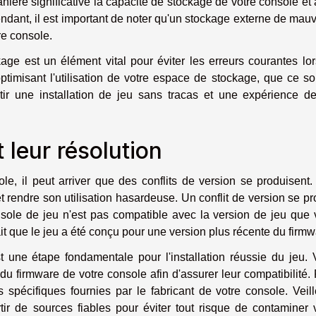
ière significative la capacité de stockage de votre console et 
pendant, il est important de noter qu'un stockage externe de mau
re console.
ge est un élément vital pour éviter les erreurs courantes lo
optimisant l'utilisation de votre espace de stockage, que ce so
ir une installation de jeu sans tracas et une expérience d
t leur résolution
ole, il peut arriver que des conflits de version se produisent
 et rendre son utilisation hasardeuse. Un conflit de version se pr
nsole de jeu n'est pas compatible avec la version de jeu que
ait que le jeu a été conçu pour une version plus récente du firmw
st une étape fondamentale pour l'installation réussie du jeu.
u firmware de votre console afin d'assurer leur compatibilité.
s spécifiques fournies par le fabricant de votre console. Veil
tir de sources fiables pour éviter tout risque de contaminer 