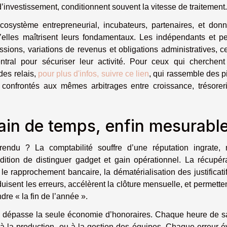
d’investissement, conditionnent souvent la vitesse de traitement.
cosystème entrepreneurial, incubateurs, partenaires, et don
u’elles maîtrisent leurs fondamentaux. Les indépendants et pe
issions, variations de revenus et obligations administratives, c
ntral pour sécuriser leur activité. Pour ceux qui cherchen
des relais,
pour plus d'infos, suivre ce lien
, qui rassemble des p
t confrontés aux mêmes arbitrages entre croissance, trésorer
gain de temps, enfin mesurabl
 rendu ? La comptabilité souffre d’une réputation ingrate,
ition de distinguer gadget et gain opérationnel. La récupér
le rapprochement bancaire, la dématérialisation des justificatif
éduisent les erreurs, accélèrent la clôture mensuelle, et permette
dre « la fin de l’année ».
 il dépasse la seule économie d’honoraires. Chaque heure de s
, à la production, ou à la gestion des équipes. Chaque erreur é