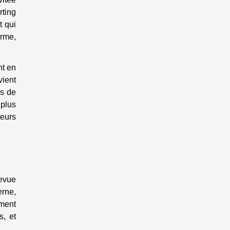
rting
t qui
orme,
nt en
vient
ns de
 plus
teurs
revue
erne,
mment
s, et