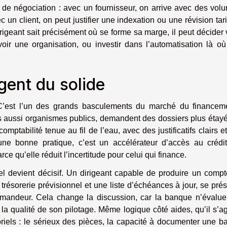
l de négociation : avec un fournisseur, on arrive avec des vol
 un client, on peut justifier une indexation ou une révision tari
geant sait précisément où se forme sa marge, il peut décider v
ir une organisation, ou investir dans l’automatisation là où
gent du solide
 C’est l’un des grands basculements du marché du financeme
s aussi organismes publics, demandent des dossiers plus étayé
mptabilité tenue au fil de l’eau, avec des justificatifs clairs e
ne bonne pratique, c’est un accélérateur d’accès au crédit
e qu’elle réduit l’incertitude pour celui qui finance.
el devient décisif. Un dirigeant capable de produire un comp
 trésorerie prévisionnel et une liste d’échéances à jour, se pré
andeur. Cela change la discussion, car la banque n’évalue
la qualité de son pilotage. Même logique côté aides, qu’il s’a
oriels : le sérieux des pièces, la capacité à documenter une b