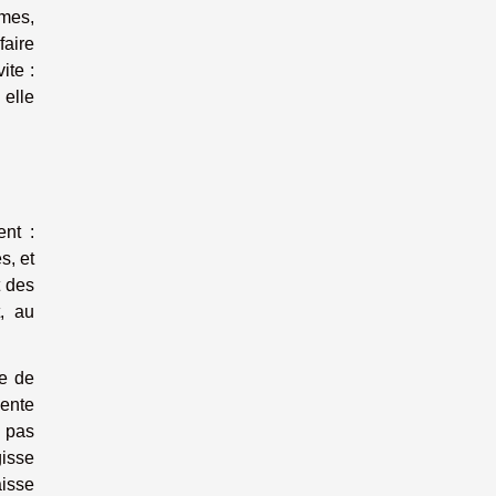
umes,
faire
ite :
 elle
nt :
s, et
t des
, au
te de
sente
 pas
gisse
aisse