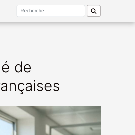
né de
rançaises