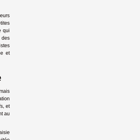
neurs
tites
e qui
t des
istes
ie et
e
 mais
ation
s, et
nt au
aisie
vitée