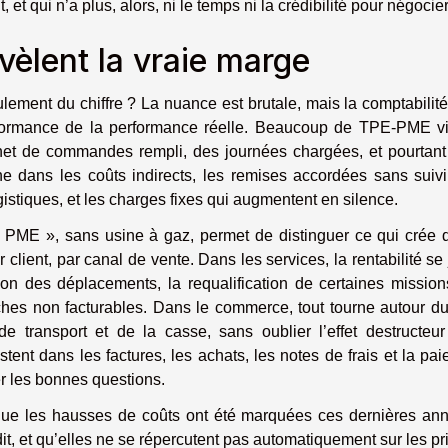
et qui n’a plus, alors, ni le temps ni la crédibilité pour négocier
vèlent la vraie marge
eulement du chiffre ? La nuance est brutale, mais la comptabilité
rformance de la performance réelle. Beaucoup de TPE-PME vi
net de commandes rempli, des journées chargées, et pourtan
che dans les coûts indirects, les remises accordées sans suivi
ogistiques, et les charges fixes qui augmentent en silence.
 PME », sans usine à gaz, permet de distinguer ce qui crée 
r client, par canal de vente. Dans les services, la rentabilité se
ation des déplacements, la requalification de certaines missio
tâches non facturables. Dans le commerce, tout tourne autour d
 de transport et de la casse, sans oublier l’effet destructeu
ent dans les factures, les achats, les notes de frais et la paie
r les bonnes questions.
e que les hausses de coûts ont été marquées ces dernières an
it, et qu’elles ne se répercutent pas automatiquement sur les pr