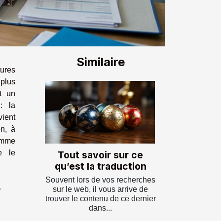
Similaire
tures
 plus
t un
: la
vient
on, à
comme
e le
Tout savoir sur ce
qu’est la traduction
Souvent lors de vos recherches
r
sur le web, il vous arrive de
trouver le contenu de ce dernier
dans...