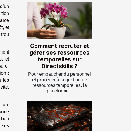
 d’un
ition
parce
t, et
 trou
Comment recruter et
gérer ses ressources
ement
temporelles sur
s, et
Directskills ?
urer
ion :
Pour embaucher du personnel
et procéder à la gestion de
s les
ressources temporelles, la
vite,
plateforme...
tion.
forme
e bon
e ses