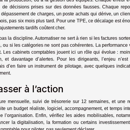
 ou de décisions prises sur des données fausses. Chaque repo
 un dépassement de charges, un poste achats qui dérive, un clien
e mois, pas six mois plus tard. Pour une TPE, ce décalage est én
ajustements tardifs coûtent cher.
as la discipline. Automatiser ne sert à rien si les factures sorte
es, ou si les catégories ne sont pas cohérentes. La performance 
t. Les cabinets comptables jouent ici un rôle qui évolue : moi
n, et davantage d’alertes. Pour les dirigeants, l’enjeu n’est
is d’en faire un instrument de pilotage, avec quelques indica
ement.
asser à l’action
ure mensuelle, suivi de trésorerie sur 12 semaines, et une 
te un budget réaliste, logiciel, accompagnement, et temps int
 l’organisation. Enfin, vérifiez les aides mobilisables, nota
ncer la digitalisation, la formation ou certains investissement
comptable pour piloter, pas seulement déclarer.