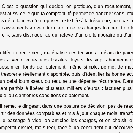
? C’est la question qui décide, en pratique, d’un recrutement,
est aussi celle que la comptabilité permet de trancher sans intu
 défaillances d’entreprises reste liée à la trésorerie, non pas 
caissements arrivent trop tard, que les charges tombent trop tô
ire », sans distinguer ce qui relève d’un pic temporaire ou d’un
entilée correctement, matérialise ces tensions : délais de pai
es à venir, échéances fiscales, loyers, leasing, abonnement
u besoin en fonds de roulement, même simple, permet de mes
la trésorerie réellement disponible, puis d’identifier la bonne act
 un délai fournisseur, ou réduire une dépense récurrente. Dan
ent parfois à libérer plusieurs milliers d’euros : facturer plus 
ble, ou clarifier les conditions de paiement.
il remet le dirigeant dans une posture de décision, pas de réac
partir des données comptables et mis à jour chaque mois, trans
ir le passage à vide, on anticipe les charges, et on choisit l
mpétitif discret, mais réel, face à un concurrent qui découvr