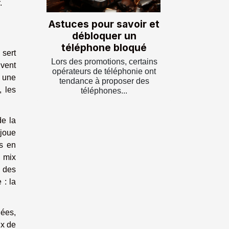
.
Astuces pour savoir et
débloquer un
téléphone bloqué
 sert
Lors des promotions, certains
vent
opérateurs de téléphonie ont
t une
tendance à proposer des
, les
téléphones...
de la
 joue
ns en
u mix
r des
 : la
nées,
ix de