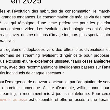
en 2025
es et l'évolution des habitudes de consommation, le march
rs grandes tendances. La consommation de médias via des mo
, ce qui témoigne d'une nette préférence pour les platefo
 aux contenus vidéo. Les évolutions technologiques ont égal
rvice, avec des résolutions d'image toujours plus spectaculair
eractives.
t également déplacées vers des offres plus diversifiées et
eformes de streaming rivalisent d'ingéniosité pour propose
us exclusifs et une expérience utilisateur sans cesse amélioré
rme, avec des recommandations intelligentes basées sur l'an
ûts individuels de chaque spectateur.
r l'émergence de nouveaux acteurs et par l'adaptation de ser
r empreinte numérique. À titre d'exemple, wiflix, connu pou
treaming, a récemment mis à jour sa plateforme. Pour ceux
nouvelle adresse
est disponible et offre un accès à une librair