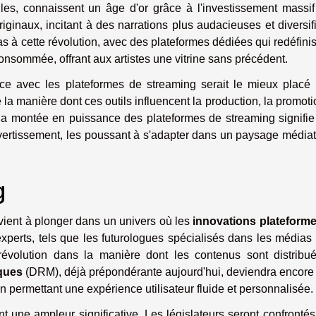
elles, connaissent un âge d'or grâce à l'investissement massi
ginaux, incitant à des narrations plus audacieuses et diversif
s à cette révolution, avec des plateformes dédiées qui redéfini
onsommée, offrant aux artistes une vitrine sans précédent.
ce avec les plateformes de streaming serait le mieux placé
 manière dont ces outils influencent la production, la promoti
la montée en puissance des plateformes de streaming signifi
ivertissement, les poussant à s'adapter dans un paysage média
g
evient à plonger dans un univers où les
innovations plateform
xperts, tels que les futurologues spécialisés dans les médias 
révolution dans la manière dont les contenus sont distribu
ques
(DRM), déjà prépondérante aujourd'hui, deviendra encore
n permettant une expérience utilisateur fluide et personnalisée.
t une ampleur significative. Les législateurs seront confrontés