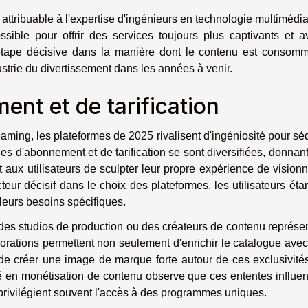
attribuable à l'expertise d'ingénieurs en technologie multimédia
ible pour offrir des services toujours plus captivants et a
étape décisive dans la manière dont le contenu est consomm
ustrie du divertissement dans les années à venir.
ent et de tarification
aming, les plateformes de 2025 rivalisent d'ingéniosité pour sé
ies d'abonnement et de tarification se sont diversifiées, donnant
 aux utilisateurs de sculpter leur propre expérience de vision
ur décisif dans le choix des plateformes, les utilisateurs éta
 leurs besoins spécifiques.
c des studios de production ou des créateurs de contenu représe
orations permettent non seulement d'enrichir le catalogue ave
i de créer une image de marque forte autour de ces exclusivité
sé en monétisation de contenu observe que ces ententes influe
rivilégient souvent l'accès à des programmes uniques.