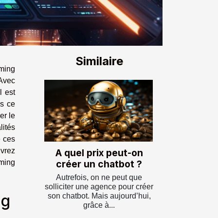
Similaire
ming
Avec
l est
ns ce
er le
ités
e ces
uvrez
A quel prix peut-on
ming
créer un chatbot ?
Autrefois, on ne peut que
solliciter une agence pour créer
ng
son chatbot. Mais aujourd’hui,
grâce à...