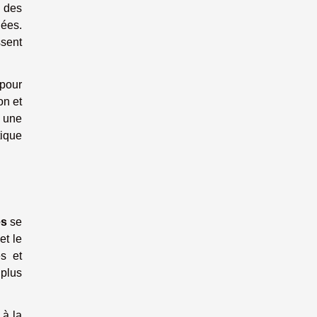
f des
iées.
ssent
 pour
on et
e une
tique
es
se
et le
és et
 plus
 à la