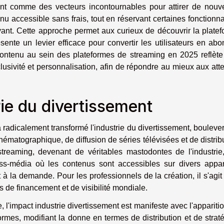
ent comme des vecteurs incontournables pour attirer de nou
nu accessible sans frais, tout en réservant certaines fonctionna
t. Cette approche permet aux curieux de découvrir la plate
sente un levier efficace pour convertir les utilisateurs en ab
 contenu au sein des plateformes de streaming en 2025 reflèt
clusivité et personnalisation, afin de répondre au mieux aux att
rie du divertissement
radicalement transformé l'industrie du divertissement, bouleve
inématographique, de diffusion de séries télévisées et de distrib
reaming, devenant de véritables mastodontes de l'industrie
oss-média où les contenus sont accessibles sur divers appar
 la demande. Pour les professionnels de la création, il s'agit
és de financement et de visibilité mondiale.
l'impact industrie divertissement est manifeste avec l'appariti
ormes, modifiant la donne en termes de distribution et de strat