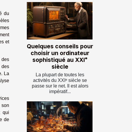
é du
dèles
rmes
ement
es et
Quelques conseils pour
choisir un ordinateur
sophistiqué au XXIᵉ
 des
siècle
r des
e. La
La plupart de toutes les
activités du XXIᵉ siècle se
alyse
passe sur le net. Il est alors
impératif...
vices
r son
 qui
ie de