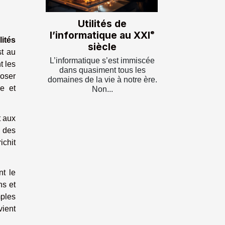
Utilités de
l’informatique au XXIᵉ
lités
siècle
t au
L’informatique s’est immiscée
t les
dans quasiment tous les
poser
domaines de la vie à notre ère.
ve et
Non...
t aux
r des
chit
nt le
ns et
ples
vient