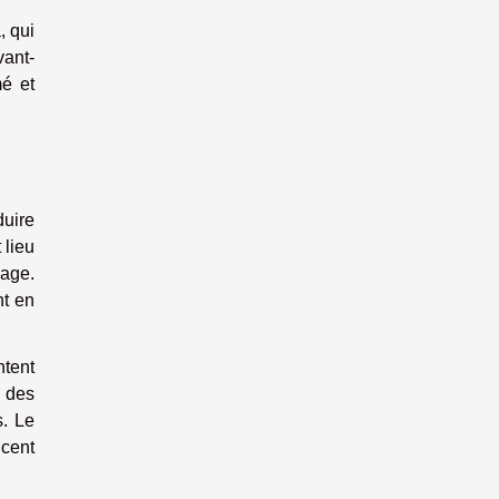
, qui
vant-
é et
duire
 lieu
nage.
nt en
ntent
c des
s. Le
ncent